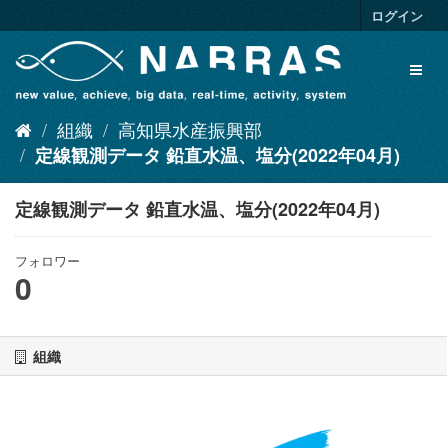
ス
ログイン
キ
ッ
Toggl
プ
naviga
し
て
組織
高知県水産振興部
内
容
定線観測データ 鉛直水温、塩分(2022年04月)
へ
定線観測データ 鉛直水温、塩分(2022年04月)
フォロワー
0
組織