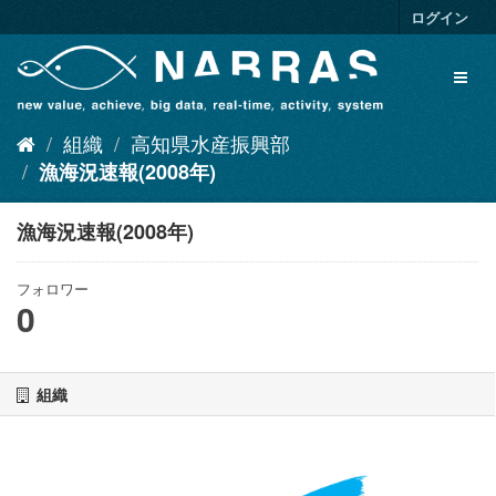
ス
ログイン
キ
ッ
Toggl
プ
naviga
し
て
組織
高知県水産振興部
内
容
漁海況速報(2008年)
へ
漁海況速報(2008年)
フォロワー
0
組織