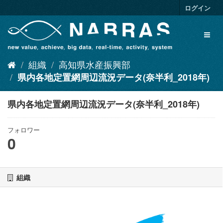
ス
ログイン
キ
ッ
Toggl
プ
naviga
し
て
組織
高知県水産振興部
内
容
県内各地定置網周辺流況データ(奈半利_2018年)
へ
県内各地定置網周辺流況データ(奈半利_2018年)
フォロワー
0
組織