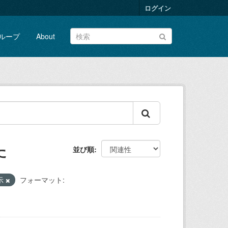
ログイン
ループ
About
た
並び順
示
フォーマット: