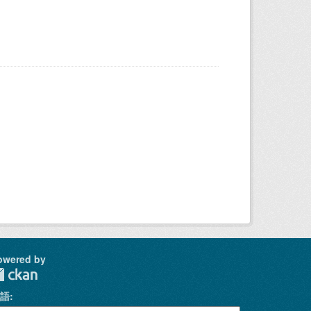
owered by
語