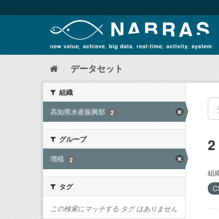
ス
キ
ッ
プ
し
て
内
データセット
容
へ
組織
高知県水産振興部
2
グループ
増殖
2
組織
タグ
C
この検索にマッチする タグ はありません