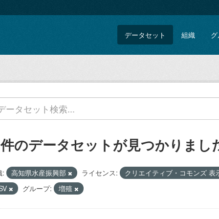
データセット
組織
グ
2 件のデータセットが見つかりまし
:
高知県水産振興部
ライセンス:
クリエイティブ・コモンズ 表
SV
グループ:
増殖