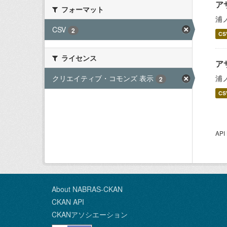
ア
フォーマット
浦
CSV
2
CS
ライセンス
ア
クリエイティブ・コモンズ 表示
浦
2
CS
AP
About NABRAS-CKAN
CKAN API
CKANアソシエーション