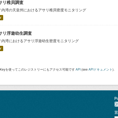
サリ稚貝調査
ノ内湾の天皇州におけるアサリ稚貝密度モニタリング
V
サリ浮遊幼生調査
ノ内湾におけるアサリ浮遊幼生密度モニタリング
V
I Keyを使ってこのレジストリーにもアクセス可能です
API
(see
APIドキュメント
).
P
言