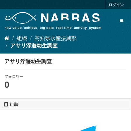
ス
ログイン
キ
ッ
Toggl
プ
naviga
し
て
組織
高知県水産振興部
内
容
アサリ浮遊幼生調査
へ
アサリ浮遊幼生調査
フォロワー
0
組織