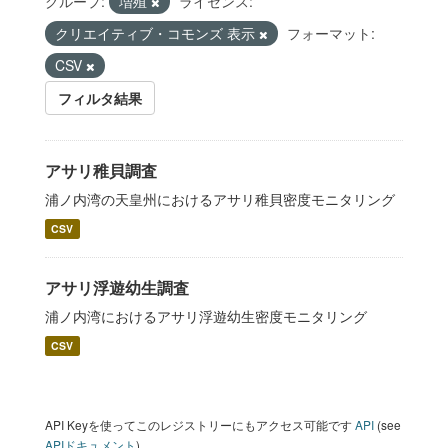
グループ:
増殖
ライセンス:
クリエイティブ・コモンズ 表示
フォーマット:
CSV
フィルタ結果
アサリ稚貝調査
浦ノ内湾の天皇州におけるアサリ稚貝密度モニタリング
CSV
アサリ浮遊幼生調査
浦ノ内湾におけるアサリ浮遊幼生密度モニタリング
CSV
API Keyを使ってこのレジストリーにもアクセス可能です
API
(see
APIドキュメント
).