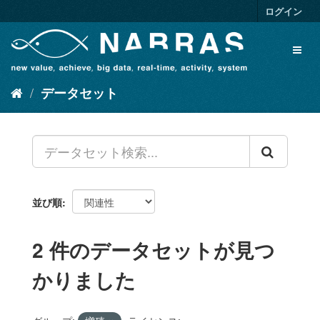
ス
ログイン
キ
ッ
Toggl
プ
naviga
し
て
データセット
内
容
へ
並び順
2 件のデータセットが見つ
かりました