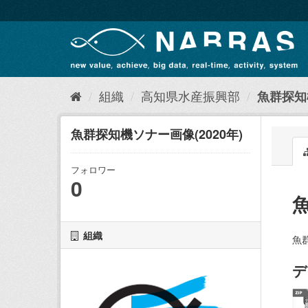
ス
キ
ッ
プ
し
て
内
組織
高知県水産振興部
魚群探知機
容
へ
魚群探知機ソナー画像(2020年)
フォロワー
0
組織
魚
デ