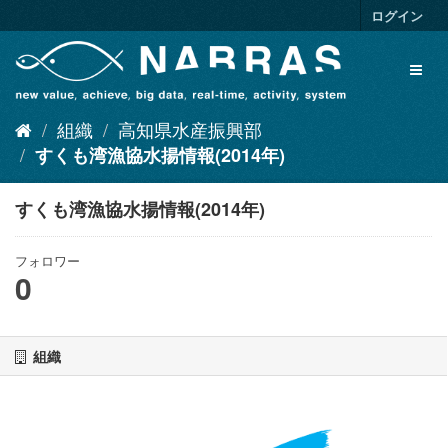
ス
ログイン
キ
ッ
Toggl
プ
naviga
し
て
組織
高知県水産振興部
内
容
すくも湾漁協水揚情報(2014年)
へ
すくも湾漁協水揚情報(2014年)
フォロワー
0
組織