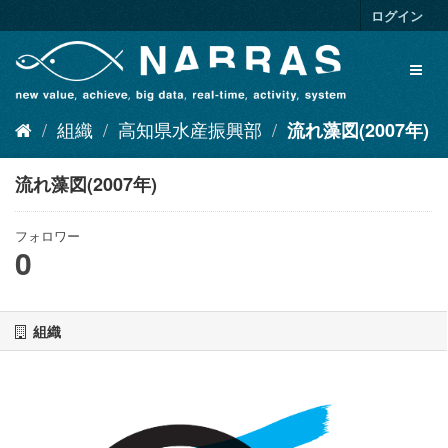
ス
ログイン
キ
ッ
Toggl
プ
naviga
し
て
組織
高知県水産振興部
流れ藻図(2007年)
内
容
へ
流れ藻図(2007年)
フォロワー
0
組織