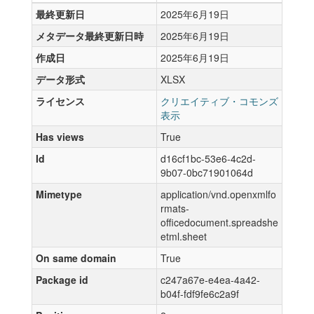
最終更新日
2025年6月19日
メタデータ最終更新日時
2025年6月19日
作成日
2025年6月19日
データ形式
XLSX
ライセンス
クリエイティブ・コモンズ
表示
Has views
True
Id
d16cf1bc-53e6-4c2d-
9b07-0bc71901064d
Mimetype
application/vnd.openxmlfo
rmats-
officedocument.spreadshe
etml.sheet
On same domain
True
Package id
c247a67e-e4ea-4a42-
b04f-fdf9fe6c2a9f