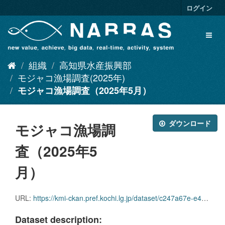
ス
ログイン
キ
ッ
Toggl
プ
naviga
し
て
組織
高知県水産振興部
内
容
モジャコ漁場調査(2025年)
へ
モジャコ漁場調査（2025年5月）
ダウンロード
モジャコ漁場調
査（2025年5
月）
URL:
https://kmi-ckan.pref.kochi.lg.jp/dataset/c247a67e-e4ea-4a42-b04f-fdf9fe6c2a9f/resource/d16cf1bc-53e6-4c2d-9b07-0bc71901064d/download/mojakogyojouchousa2025-5.xlsx
Dataset description: