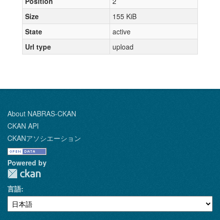
Position
2
Size
155 KiB
State
active
Url type
upload
About NABRAS-CKAN
CKAN API
CKANアソシエーション
Powered by
言語