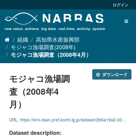
ス
ログイン
キ
ッ
Toggl
プ
naviga
し
て
組織
高知県水産振興部
内
容
モジャコ漁場調査(2008年)
へ
モジャコ漁場調査（2008年4月）
ダウンロード
モジャコ漁場調
査（2008年4
月）
URL:
https://kmi-ckan.pref.kochi.lg.jp/dataset/2b6a19a2-0031-4477-9df0-5ceaada0756b/resource/548bc42a-d97a-47e3-b5af-674c9d4c3c85/download/mojakogyojouchousa2008-4.xlsx
Dataset description: