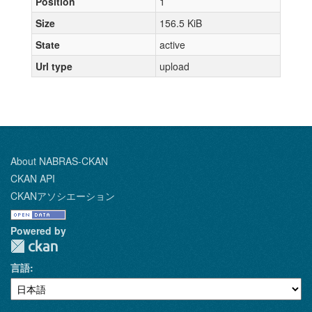
Position
1
Size
156.5 KiB
State
active
Url type
upload
About NABRAS-CKAN
CKAN API
CKANアソシエーション
Powered by
言語