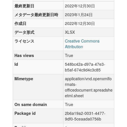
最終更新日
2022年12月30日
メタデータ最終更新日時
2023年1月24日
作成日
2022年12月30日
データ形式
XLSX
ライセンス
Creative Commons
Attribution
Has views
True
Id
548bc42a-d97a-47e3-
b5af-674c9d4c3c85
Mimetype
application/vnd.openxmlfo
rmats-
officedocument.spreadshe
etml.sheet
On same domain
True
Package id
2b6a19a2-0031-4477-
9df0-5ceaada0756b