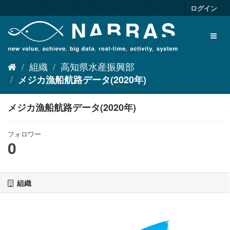
ス
ログイン
キ
ッ
Toggl
プ
naviga
し
て
組織
高知県水産振興部
内
容
メジカ漁船航路データ(2020年)
へ
メジカ漁船航路データ(2020年)
フォロワー
0
組織