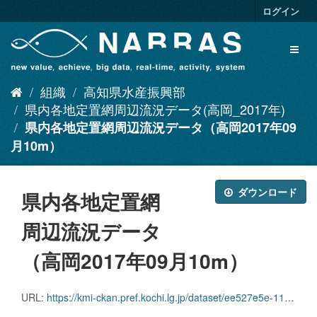
ス
ログイン
キ
ッ
Toggl
プ
naviga
し
て
組織
高知県水産振興部
内
容
県内各地定置網周辺流況データ(高岡_2017年)
へ
県内各地定置網周辺流況データ（高岡2017年09
月10m）
ダウンロード
県内各地定置網
周辺流況データ
（高岡2017年09月10m）
URL:
https://kmi-ckan.pref.kochi.lg.jp/dataset/ee527e5e-1174-4a32-b932-f6cf31db0cbe/resource/fa1fbb12-aab7-4274-bd63-dd85a2127f00/download/kennaikakuchiteichiamishuuhenryuukyoudatatakaoka2017-09-10m.csv