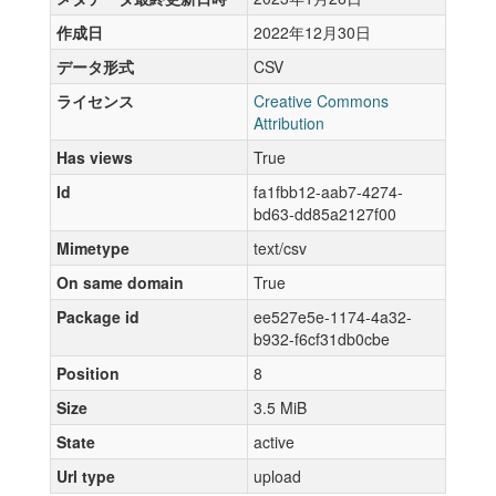
作成日
2022年12月30日
データ形式
CSV
ライセンス
Creative Commons
Attribution
Has views
True
Id
fa1fbb12-aab7-4274-
bd63-dd85a2127f00
Mimetype
text/csv
On same domain
True
Package id
ee527e5e-1174-4a32-
b932-f6cf31db0cbe
Position
8
Size
3.5 MiB
State
active
Url type
upload