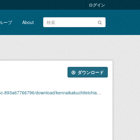
ログイン
ループ
About
ダウンロード
aikakuchiteichiamishuuhenryuukyoudatanahari2019-08-25m.csv