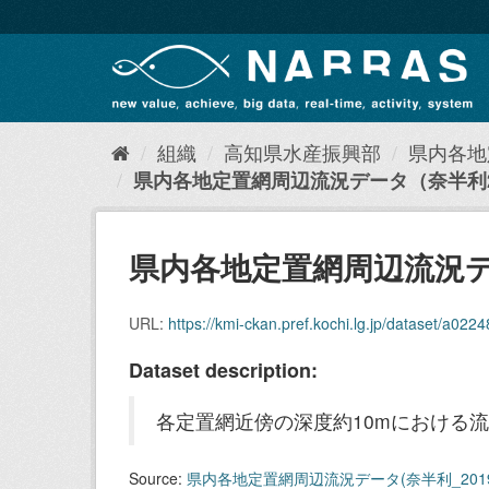
ス
キ
ッ
プ
し
て
内
組織
高知県水産振興部
県内各地
容
県内各地定置網周辺流況データ（奈半利20
へ
県内各地定置網周辺流況デー
URL:
https://kmi-ckan.pref.kochi.lg.jp/dataset/a02248bf-631
Dataset description:
各定置網近傍の深度約10mにおける流
Source:
県内各地定置網周辺流況データ(奈半利_201