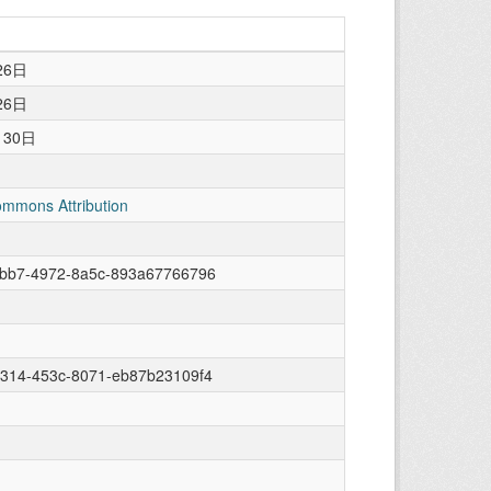
26日
26日
月30日
ommons Attribution
fbb7-4972-8a5c-893a67766796
6314-453c-8071-eb87b23109f4