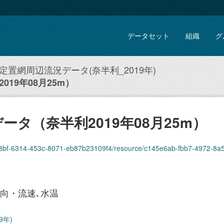
データセット
組織
グ
定置網周辺流況データ(奈半利_2019年)
19年08月25m）
タ（奈半利2019年08月25m）
4-453c-8071-eb87b23109f4/resource/c145e6ab-fbb7-4972-8a5c-893a67766796/download/kenn
向・流速､水温
9年)