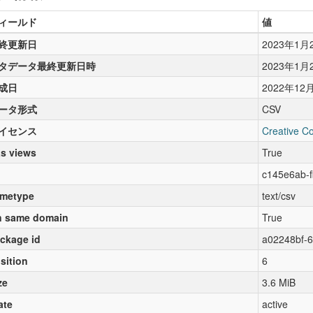
ィールド
値
終更新日
2023年1月
タデータ最終更新日時
2023年1月
成日
2022年12
ータ形式
CSV
イセンス
Creative C
s views
True
c145e6ab-
metype
text/csv
 same domain
True
ckage id
a02248bf-
sition
6
ze
3.6 MiB
ate
active