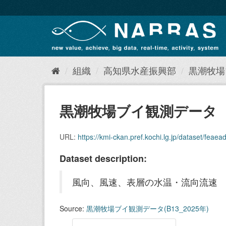
ス
キ
ッ
プ
し
て
内
組織
高知県水産振興部
黒潮牧場ブ
容
へ
黒潮牧場ブイ観測データ（B1
URL:
https://kmi-ckan.pref.kochi.lg.jp/dataset/feaeada9
Dataset description:
風向、風速、表層の水温・流向流速
Source:
黒潮牧場ブイ観測データ(B13_2025年)