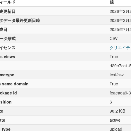
ィールド
値
終更新日
2026年2月
タデータ最終更新日時
2026年2月
成日
2025年7月
ータ形式
CSV
イセンス
クリエイテ
s views
True
d29e7cc1-5
metype
text/csv
 same domain
True
ckage id
feaeada9-
sition
6
ze
90.2 KiB
ate
active
l type
upload