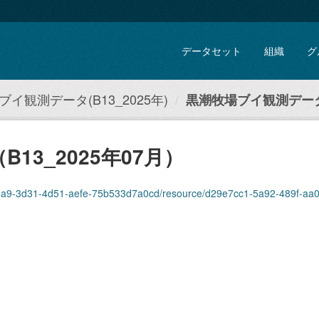
データセット
組織
グ
イ観測データ(B13_2025年)
黒潮牧場ブイ観測データ（
3_2025年07月）
-3d31-4d51-aefe-75b533d7a0cd/resource/d29e7cc1-5a92-489f-aa0c-7af3e289d7bf/d