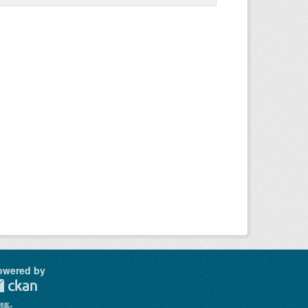
owered by
語