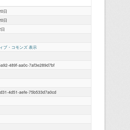
20日
20日
2日
ィブ・コモンズ 表示
a92-489f-aa0c-7af3e289d7bf
3d31-4d51-aefe-75b533d7a0cd