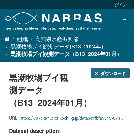
ス
ログイン
キ
ッ
Toggl
プ
naviga
し
て
組織
高知県水産振興部
内
容
黒潮牧場ブイ観測データ(B13_2024年)
へ
黒潮牧場ブイ観測データ（B13_2024年01月）
ダウンロード
黒潮牧場ブイ観
測データ
（B13_2024年01月）
URL:
https://kmi-ckan.pref.kochi.lg.jp/dataset/fbfa5313-8744-408e-950e-8916d84185ae/resource/3aa41975-bb06-4f61-8c71-f2181cfa7fc2/download/kuroshiobokujoubuikansokudatab13_2024nen01.csv
Dataset description: