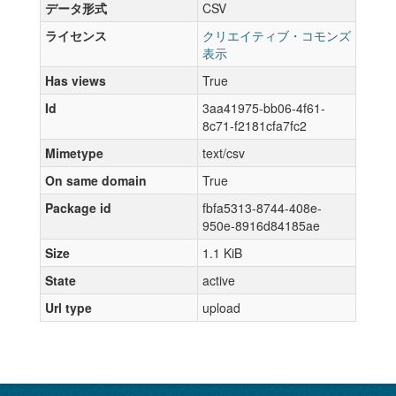
データ形式
CSV
ライセンス
クリエイティブ・コモンズ
表示
Has views
True
Id
3aa41975-bb06-4f61-
8c71-f2181cfa7fc2
Mimetype
text/csv
On same domain
True
Package id
fbfa5313-8744-408e-
950e-8916d84185ae
Size
1.1 KiB
State
active
Url type
upload