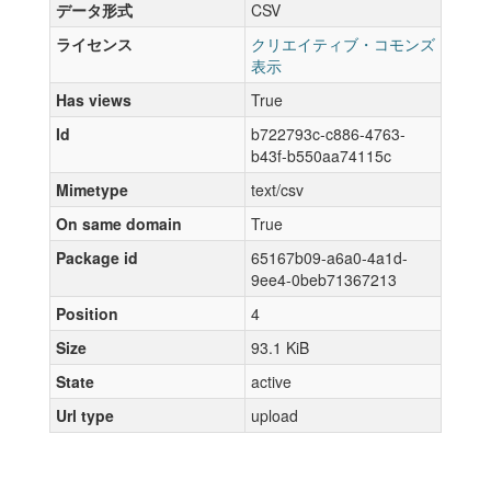
データ形式
CSV
ライセンス
クリエイティブ・コモンズ
表示
Has views
True
Id
b722793c-c886-4763-
b43f-b550aa74115c
Mimetype
text/csv
On same domain
True
Package id
65167b09-a6a0-4a1d-
9ee4-0beb71367213
Position
4
Size
93.1 KiB
State
active
Url type
upload