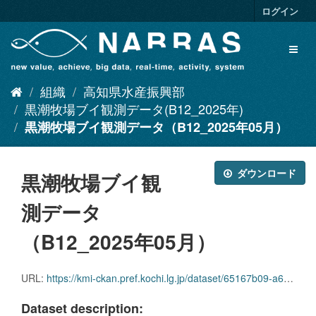
ス
ログイン
キ
ッ
Toggl
プ
naviga
し
て
組織
高知県水産振興部
内
容
黒潮牧場ブイ観測データ(B12_2025年)
へ
黒潮牧場ブイ観測データ（B12_2025年05月）
ダウンロード
黒潮牧場ブイ観
測データ
（B12_2025年05月）
URL:
https://kmi-ckan.pref.kochi.lg.jp/dataset/65167b09-a6a0-4a1d-9ee4-0beb71367213/resource/b722793c-c886-4763-b43f-b550aa74115c/download/kuroshiobokujoubuikansokudatab12_2025nen05.csv
Dataset description: