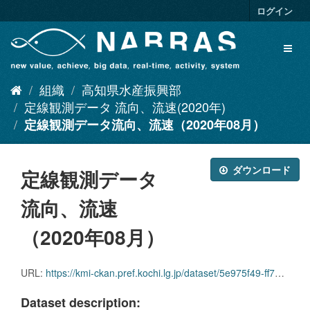
ス
ログイン
キ
ッ
Toggl
プ
naviga
し
て
組織
高知県水産振興部
内
容
定線観測データ 流向、流速(2020年)
へ
定線観測データ流向、流速（2020年08月）
ダウンロード
定線観測データ
流向、流速
（2020年08月）
URL:
https://kmi-ckan.pref.kochi.lg.jp/dataset/5e975f49-ff76-497d-90dc-ba4cc8f02d56/resource/9bce0212-c385-48fa-a586-f9937f4336f5/download/teisenkansokudataryuukou_ryuusoku2020-08.zip
Dataset description: