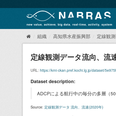
ス
キ
ッ
プ
し
て
内
組織
高知県水産振興部
定線観測デ
容
へ
定線観測データ流向、流速（
URL:
https://kmi-ckan.pref.kochi.lg.jp/dataset/5e975f4
Dataset description:
ADCPによる航行中の毎分の多層（5
Source:
定線観測データ 流向、流速(2020年)