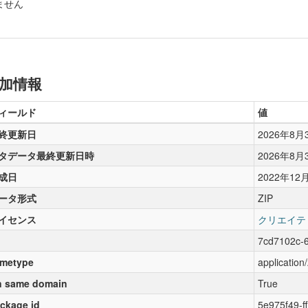
ません
加情報
ィールド
値
終更新日
2026年8月
タデータ最終更新日時
2026年8月
成日
2022年12
ータ形式
ZIP
イセンス
クリエイテ
7cd7102c-
metype
application/
 same domain
True
ckage id
5e975f49-f