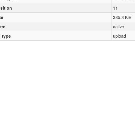
sition
11
ze
385.3 KiB
ate
active
l type
upload