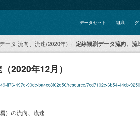
データセット
組織
グ
ータ 流向、流速(2020年)
定線観測データ流向、流速（
2020年12月）
9-ff76-497d-90dc-ba4cc8f02d56/resource/7cd7102c-6b54-44cb-9250-be9ed0b45842/
0層）の流向、流速