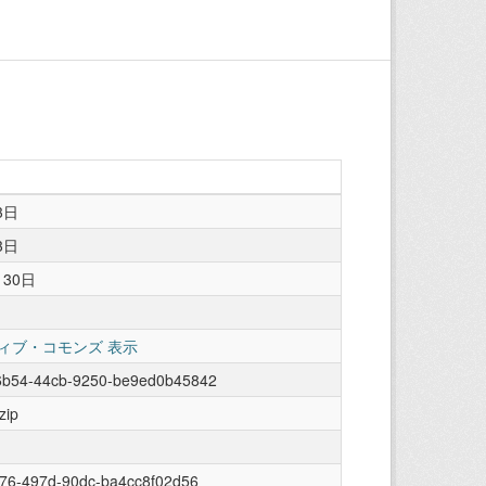
3日
3日
月30日
ィブ・コモンズ 表示
6b54-44cb-9250-be9ed0b45842
zip
f76-497d-90dc-ba4cc8f02d56