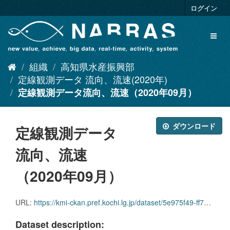
ス
ログイン
キ
ッ
Toggl
プ
naviga
し
て
組織
高知県水産振興部
内
容
定線観測データ 流向、流速(2020年)
へ
定線観測データ流向、流速（2020年09月）
ダウンロード
定線観測データ
流向、流速
（2020年09月）
URL:
https://kmi-ckan.pref.kochi.lg.jp/dataset/5e975f49-ff76-497d-90dc-ba4cc8f02d56/resource/319505ee-225a-47d7-8270-f23a09690ebd/download/teisenkansokudataryuukou_ryuusoku2020-09.zip
Dataset description: