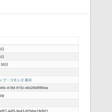
3日
3日
月30日
ィブ・コモンズ 表示
d49c-418d-915c-e6c2848f85ea
zip
0d57-44f5-9e43-82fabe18d921