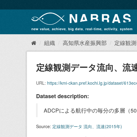
ス
キ
ッ
プ
し
て
内
組織
高知県水産振興部
定線観測デ
容
へ
定線観測データ流向、流速（
URL:
https://kmi-ckan.pref.kochi.lg.jp/dataset/613ec47
Dataset description:
ADCPによる航行中の毎分の多層（5
Source:
定線観測データ 流向、流速(2015年)