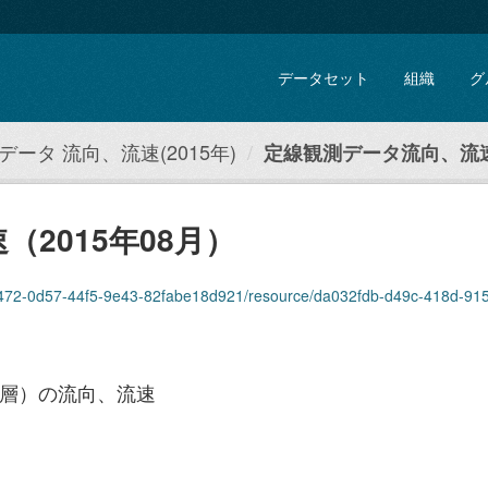
データセット
組織
グ
ータ 流向、流速(2015年)
定線観測データ流向、流速（
2015年08月）
2-0d57-44f5-9e43-82fabe18d921/resource/da032fdb-d49c-418d-915c-e6c2848f85ea/
0層）の流向、流速