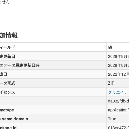
ません
加情報
ィールド
値
終更新日
2026年8月
タデータ最終更新日時
2026年8月
成日
2022年12
ータ形式
ZIP
イセンス
クリエイテ
da032fdb-
metype
application/
 same domain
True
ckage id
613ec472-