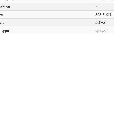
sition
7
ze
505.5 KiB
ate
active
l type
upload