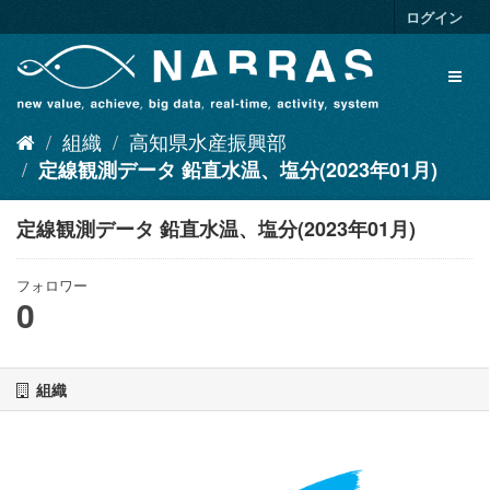
ス
ログイン
キ
ッ
Toggl
プ
naviga
し
て
組織
高知県水産振興部
内
容
定線観測データ 鉛直水温、塩分(2023年01月)
へ
定線観測データ 鉛直水温、塩分(2023年01月)
フォロワー
0
組織