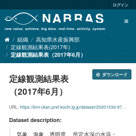
ス
ログイン
キ
ッ
Toggl
プ
naviga
し
て
組織
高知県水産振興部
内
容
定線観測結果表(2017年)
へ
定線観測結果表（2017年6月）
ダウンロード
定線観測結果表
（2017年6月）
URL:
https://kmi-ckan.pref.kochi.lg.jp/dataset/2020153d-97a0-4e00-b5ec-b6c234eda774/resource/e26c61e2-bd3e-40d6-9494-ca1cebb28982/download/teisenkansokukekkaomote2017-6.xlsx
Dataset description:
気象、海象、透明度、 所定水深の水温・