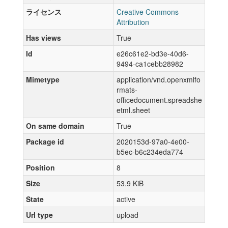
ライセンス
Creative Commons
Attribution
Has views
True
Id
e26c61e2-bd3e-40d6-
9494-ca1cebb28982
Mimetype
application/vnd.openxmlfo
rmats-
officedocument.spreadshe
etml.sheet
On same domain
True
Package id
2020153d-97a0-4e00-
b5ec-b6c234eda774
Position
8
Size
53.9 KiB
State
active
Url type
upload