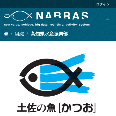
ス
ログイン
キ
ッ
Toggl
プ
naviga
し
て
組織
高知県水産振興部
内
容
へ