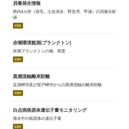
貝毒発生情報
県内4カ所（宿毛、土佐清水、野見湾、甲浦）の貝毒分析
値
CSV
赤潮環境観測(プランクトン)
赤潮プランクトンの種、密度
CSV
黒潮流軸離岸距離
足摺岬沖及び室戸岬沖からの黒潮流軸の離岸距離
CSV
白点病病原体遺伝子量モニタリング
海水中の病原体の遺伝子量
CSV