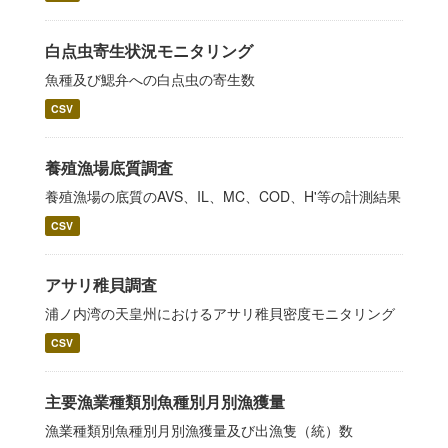
白点虫寄生状況モニタリング
魚種及び鰓弁への白点虫の寄生数
CSV
養殖漁場底質調査
養殖漁場の底質のAVS、IL、MC、COD、H'等の計測結果
CSV
アサリ稚貝調査
浦ノ内湾の天皇州におけるアサリ稚貝密度モニタリング
CSV
主要漁業種類別魚種別月別漁獲量
漁業種類別魚種別月別漁獲量及び出漁隻（統）数