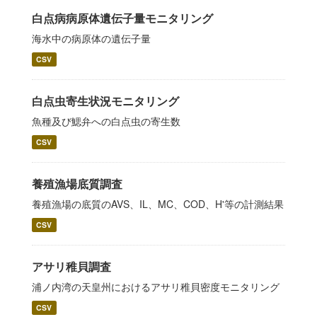
白点病病原体遺伝子量モニタリング
海水中の病原体の遺伝子量
CSV
白点虫寄生状況モニタリング
魚種及び鰓弁への白点虫の寄生数
CSV
養殖漁場底質調査
養殖漁場の底質のAVS、IL、MC、COD、H'等の計測結果
CSV
アサリ稚貝調査
浦ノ内湾の天皇州におけるアサリ稚貝密度モニタリング
CSV