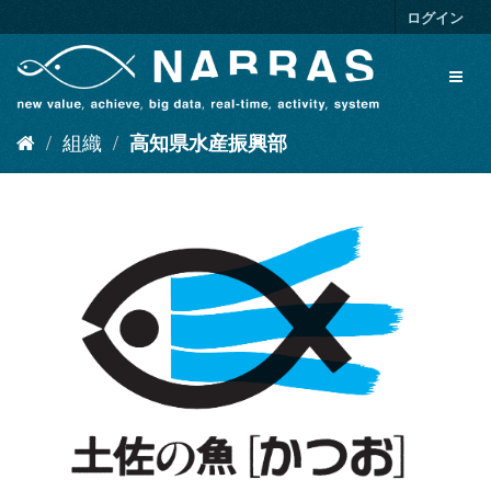
ス
ログイン
キ
ッ
Toggl
プ
naviga
し
て
組織
高知県水産振興部
内
容
へ