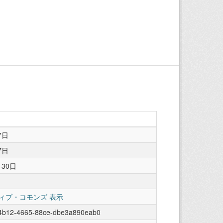
7日
7日
月30日
ィブ・コモンズ 表示
4b12-4665-88ce-dbe3a890eab0