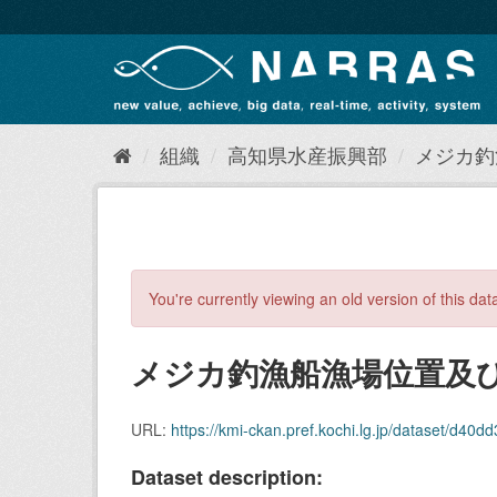
ス
キ
ッ
プ
し
て
内
組織
高知県水産振興部
メジカ釣
容
へ
You're currently viewing an old version of this dat
メジカ釣漁船漁場位置及び海
URL:
https://kmi-ckan.pref.kochi.lg.jp/dataset/d40dd3d3-1d
Dataset description: