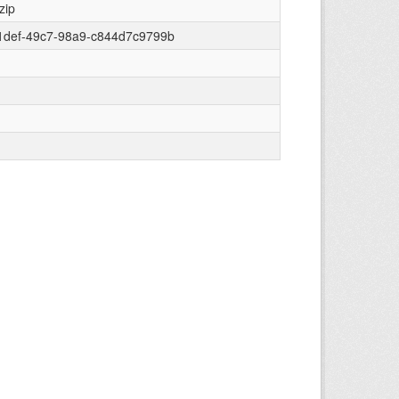
zip
1def-49c7-98a9-c844d7c9799b