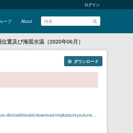
ログイン
ループ
About
位置及び海面水温（2020年06月）
ダウンロード
mejikatsuriryoufunegyojouichioyobikaimensuion2020-06.zip