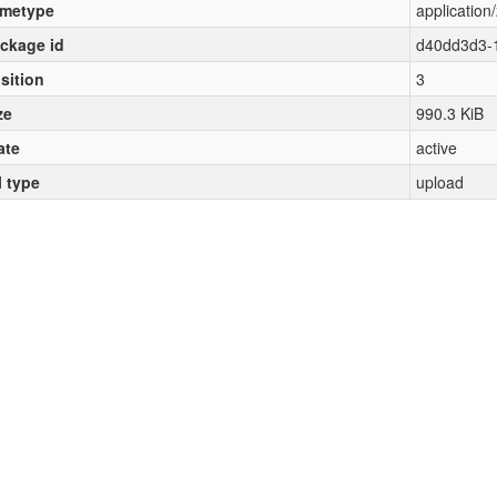
metype
application/
ckage id
d40dd3d3-
sition
3
ze
990.3 KiB
ate
active
l type
upload