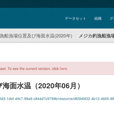
データセット
組織
グ
漁船漁場位置及び海面水温(2020年)
メジカ釣漁船漁場
aset. To see the current version, click
here
.
面水温（2020年06月）
ef-49c7-98a9-c844d7c9799b/resource/d65b6832-4b12-4665-88ce-dbe3a890eab0/download/