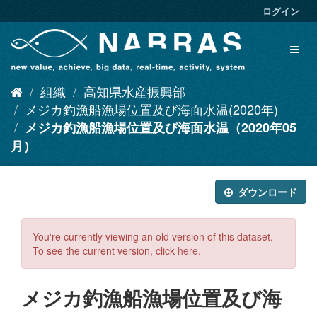
ス
ログイン
キ
ッ
Toggl
プ
naviga
し
て
組織
高知県水産振興部
内
容
メジカ釣漁船漁場位置及び海面水温(2020年)
へ
メジカ釣漁船漁場位置及び海面水温（2020年05
月）
ダウンロード
You're currently viewing an old version of this dataset.
To see the current version, click
here
.
メジカ釣漁船漁場位置及び海