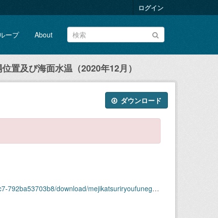
ログイン
ループ
About
位置及び海面水温（2020年12月）
ダウンロード
/mejikatsuriryoufunegyojouichioyobikaimensuion2020-12.zip