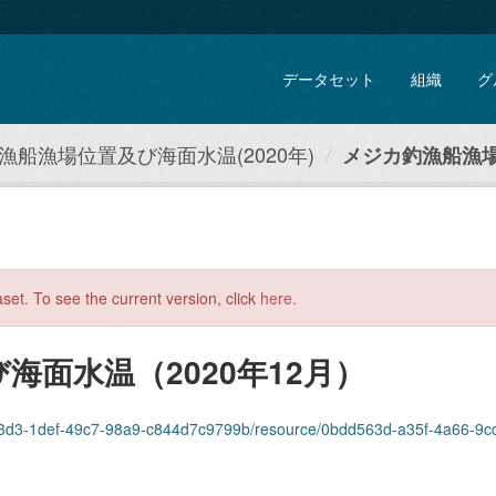
データセット
組織
グ
漁船漁場位置及び海面水温(2020年)
メジカ釣漁船漁場
aset. To see the current version, click
here
.
面水温（2020年12月）
def-49c7-98a9-c844d7c9799b/resource/0bdd563d-a35f-4a66-9cc7-792ba53703b8/download