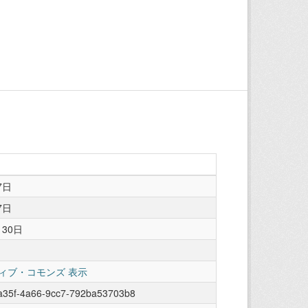
7日
7日
月30日
ィブ・コモンズ 表示
a35f-4a66-9cc7-792ba53703b8