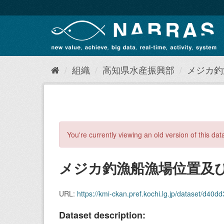
ス
キ
ッ
プ
し
て
内
組織
高知県水産振興部
メジカ釣
容
へ
You're currently viewing an old version of this dat
メジカ釣漁船漁場位置及び海
URL:
https://kmi-ckan.pref.kochi.lg.jp/dataset/d40dd3d3-1
Dataset description: