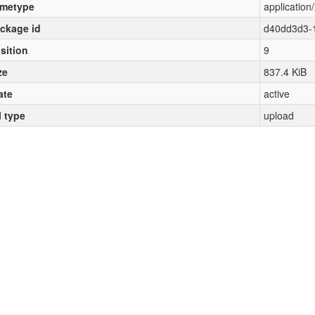
metype
application/
ckage id
d40dd3d3-
sition
9
ze
837.4 KiB
ate
active
l type
upload