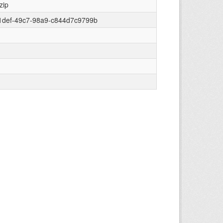
zip
1def-49c7-98a9-c844d7c9799b