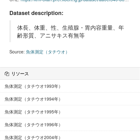
Dataset description:
体長、体重、性、生殖腺・胃内容重量、年
齢形質、アニサキス有無等
Source:
魚体測定（タチウオ）
リソース
魚体測定（タチウオ1993年）
魚体測定（タチウオ1994年）
魚体測定（タチウオ1995年）
魚体測定（タチウオ1996年）
魚体測定（タチウオ2004年）