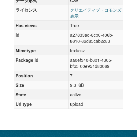
データ形式
CSV
ライセンス
クリエイティブ・コモンズ
表示
Has views
True
Id
a27833ad-8cb0-406b-
8610-62d85cab2c83
Mimetype
text/csv
Package id
aa0ef340-b601-4305-
bfb5-00e954d80069
Position
7
Size
9.3 KiB
State
active
Url type
upload