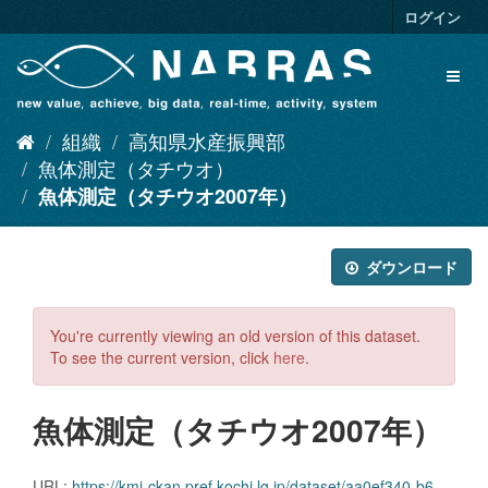
ス
ログイン
キ
ッ
Toggl
プ
naviga
し
て
組織
高知県水産振興部
内
容
魚体測定（タチウオ）
へ
魚体測定（タチウオ2007年）
ダウンロード
You're currently viewing an old version of this dataset.
To see the current version, click
here
.
魚体測定（タチウオ2007年）
URL:
https://kmi-ckan.pref.kochi.lg.jp/dataset/aa0ef340-b601-4305-bfb5-00e954d80069/resource/a27833ad-8cb0-406b-8610-62d85cab2c83/download/gyotaisokuteitachiuo2007.csv