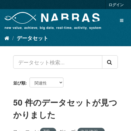
ス
ログイン
キ
ッ
Toggl
プ
naviga
し
て
データセット
内
容
へ
並び順
50 件のデータセットが見つ
かりました