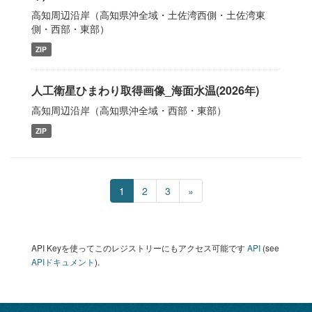
高知周辺沿岸（高知県沖全域・土佐湾西側・土佐湾東
側・西部・東部）
ZIP
人工衛星ひまわり取得画像_海面水温(2026年)
高知周辺沿岸（高知県沖全域・西部・東部）
ZIP
1
2
3
»
API Keyを使ってこのレジストリーにもアクセス可能です
API
(see
APIドキュメント
).