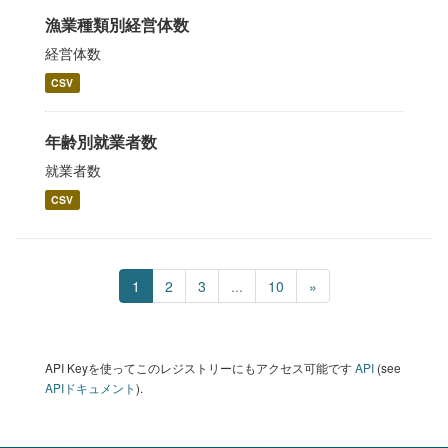
漁業種類別経営体数
経営体数
CSV
年齢別就業者数
就業者数
CSV
1
2
3
...
10
»
API Keyを使ってこのレジストリーにもアクセス可能です
API
(see
APIドキュメント
).