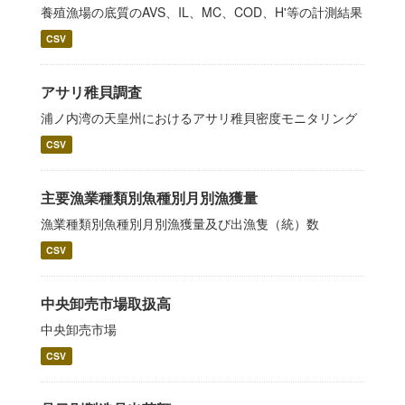
養殖漁場の底質のAVS、IL、MC、COD、H'等の計測結果
CSV
アサリ稚貝調査
浦ノ内湾の天皇州におけるアサリ稚貝密度モニタリング
CSV
主要漁業種類別魚種別月別漁獲量
漁業種類別魚種別月別漁獲量及び出漁隻（統）数
CSV
中央卸売市場取扱高
中央卸売市場
CSV