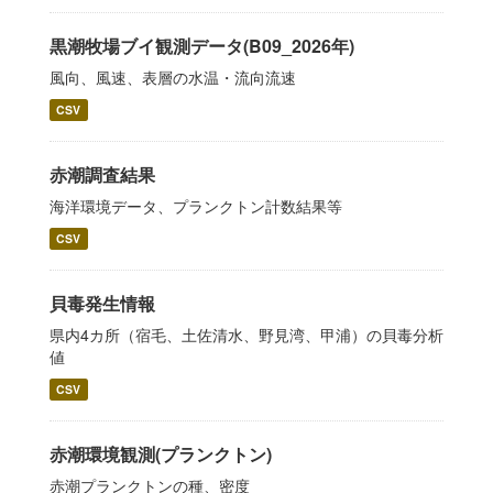
黒潮牧場ブイ観測データ(B09_2026年)
風向、風速、表層の水温・流向流速
CSV
赤潮調査結果
海洋環境データ、プランクトン計数結果等
CSV
貝毒発生情報
県内4カ所（宿毛、土佐清水、野見湾、甲浦）の貝毒分析
値
CSV
赤潮環境観測(プランクトン)
赤潮プランクトンの種、密度