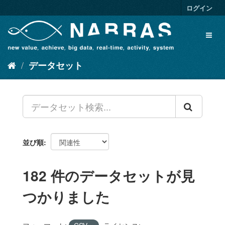
ス
ログイン
キ
ッ
Toggl
プ
naviga
し
て
データセット
内
容
へ
並び順
182 件のデータセットが見
つかりました