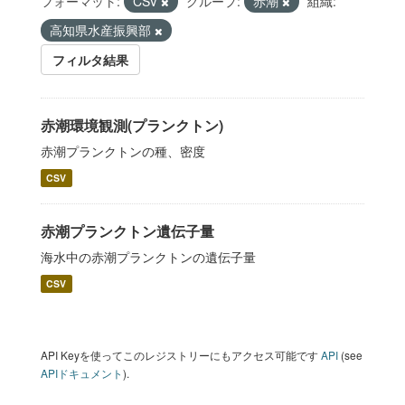
フォーマット:
CSV
グループ:
赤潮
組織:
高知県水産振興部
フィルタ結果
赤潮環境観測(プランクトン)
赤潮プランクトンの種、密度
CSV
赤潮プランクトン遺伝子量
海水中の赤潮プランクトンの遺伝子量
CSV
API Keyを使ってこのレジストリーにもアクセス可能です
API
(see
APIドキュメント
).