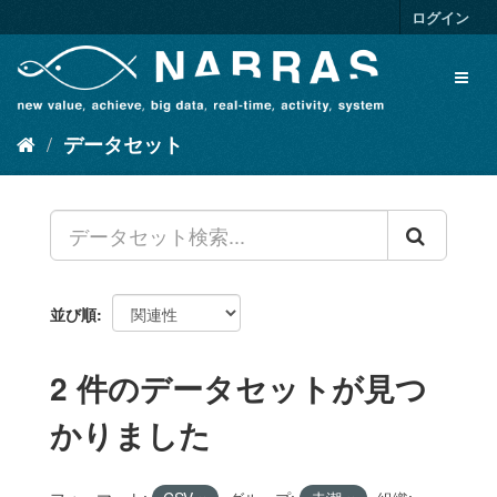
ス
ログイン
キ
ッ
Toggl
プ
naviga
し
て
データセット
内
容
へ
並び順
2 件のデータセットが見つ
かりました