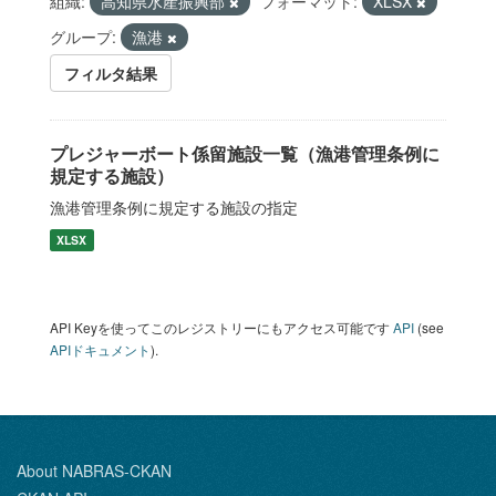
組織:
高知県水産振興部
フォーマット:
XLSX
グループ:
漁港
フィルタ結果
プレジャーボート係留施設一覧（漁港管理条例に
規定する施設）
漁港管理条例に規定する施設の指定
XLSX
API Keyを使ってこのレジストリーにもアクセス可能です
API
(see
APIドキュメント
).
About NABRAS-CKAN