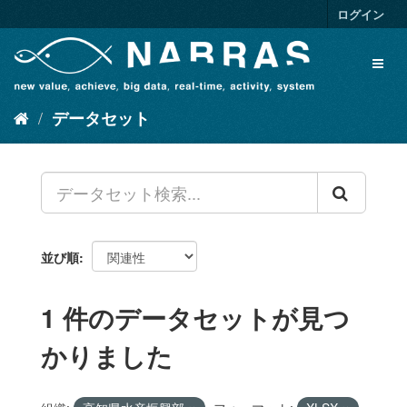
ス
ログイン
キ
ッ
Toggl
プ
naviga
し
て
データセット
内
容
へ
並び順
1 件のデータセットが見つ
かりました