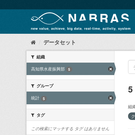
ス
キ
ッ
プ
し
て
内
データセット
容
へ
組織
高知県水産振興部
5
グループ
統計
5
組織
タグ
この検索にマッチする タグ はありません