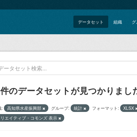
データセット
組織
グ
5 件のデータセットが見つかりまし
:
高知県水産振興部
グループ:
統計
フォーマット:
XLSX
クリエイティブ・コモンズ 表示