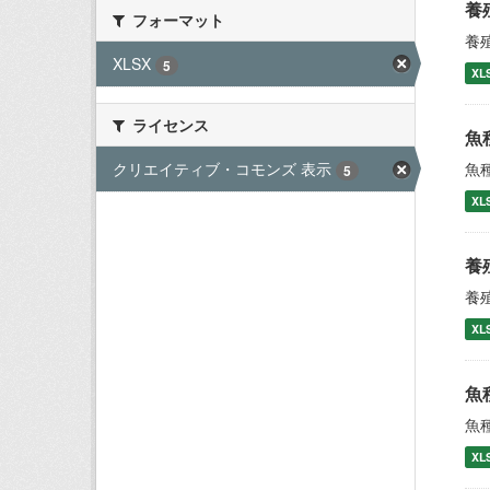
養
フォーマット
養
XLSX
5
XL
ライセンス
魚
クリエイティブ・コモンズ 表示
魚
5
XL
養
養
XL
魚
魚
XL