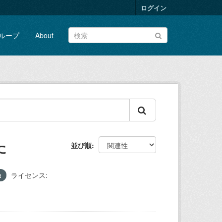
ログイン
ループ
About
た
並び順
ライセンス: