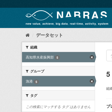
ス
キ
ッ
プ
し
て
内
データセット
容
へ
組織
高知県水産振興部
5
グループ
漁港
5
組織
タグ
プ
この検索にマッチする タグ はありません