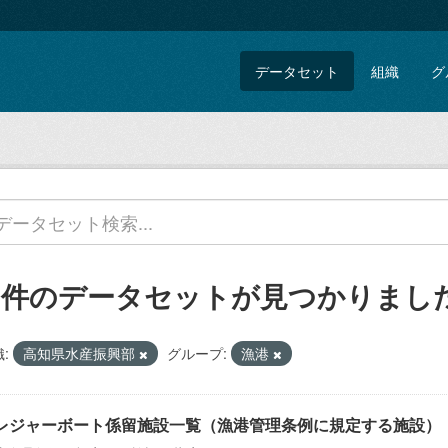
データセット
組織
グ
5 件のデータセットが見つかりまし
:
高知県水産振興部
グループ:
漁港
レジャーボート係留施設一覧（漁港管理条例に規定する施設）