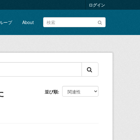
ログイン
ループ
About
た
並び順