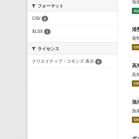
漁
フォーマット
XL
CSV
3
港
XLSX
1
港
CS
ライセンス
クリエイティブ・コモンズ 表示
5
高
高
CS
漁
漁
CS
ボ