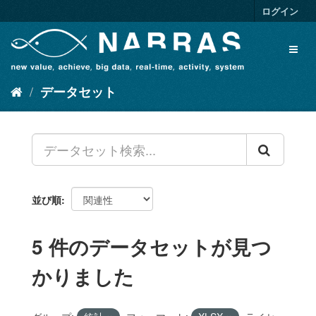
ス
ログイン
キ
ッ
Toggl
プ
naviga
し
て
データセット
内
容
へ
並び順
5 件のデータセットが見つ
かりました