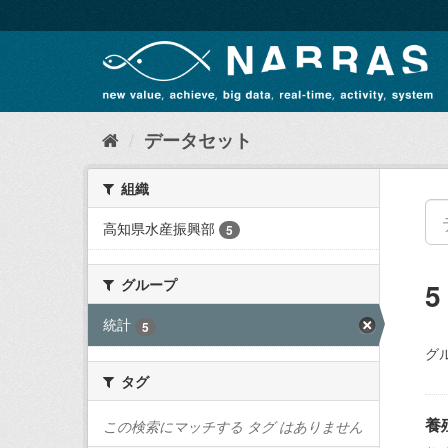
ス
キ
ッ
プ
し
て
内
データセット
容
へ
組織
高知県水産振興部
5
グループ
統計
5
グ
タグ
養
この検索にマッチする タグ はありません