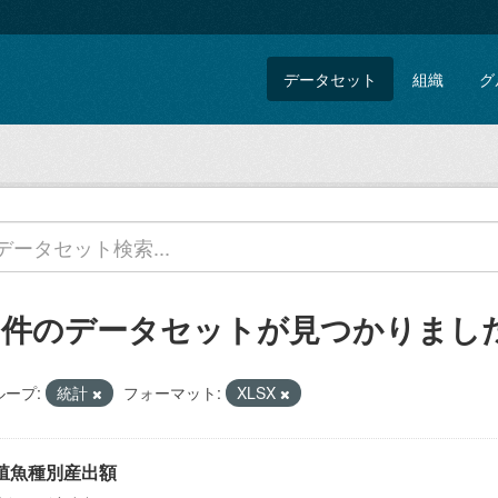
データセット
組織
グ
5 件のデータセットが見つかりまし
ループ:
統計
フォーマット:
XLSX
殖魚種別産出額