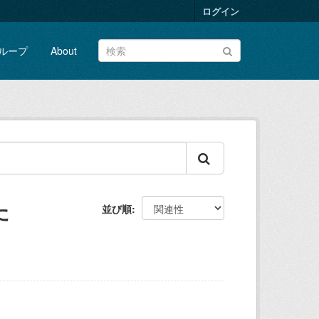
ログイン
ループ
About
た
並び順