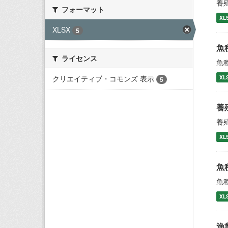
養
フォーマット
XL
XLSX
5
魚
ライセンス
魚
クリエイティブ・コモンズ 表示
XL
5
養
養
XL
魚
魚
XL
漁