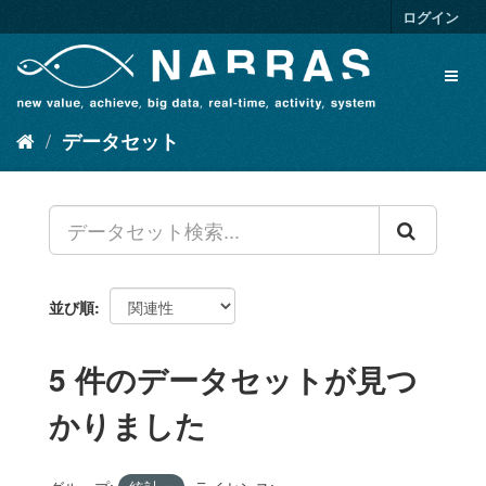
ス
ログイン
キ
ッ
Toggl
プ
naviga
し
て
データセット
内
容
へ
並び順
5 件のデータセットが見つ
かりました