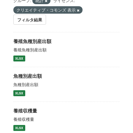
グループ:
統計
ライセンス:
クリエイティブ・コモンズ 表示
フィルタ結果
養殖魚種別産出額
養殖魚種別産出額
XLSX
魚種別産出額
魚種別産出額
XLSX
養殖収穫量
養殖収穫量
XLSX