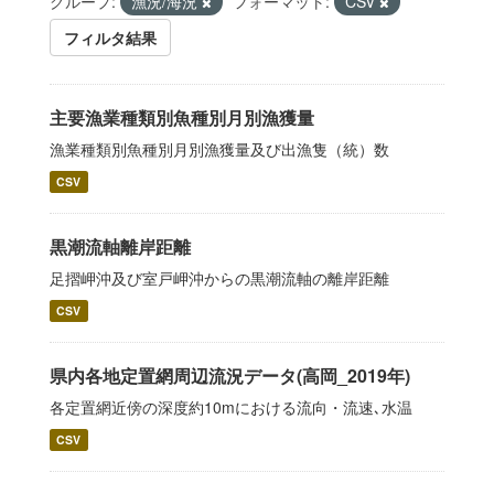
グループ:
漁況/海況
フォーマット:
CSV
フィルタ結果
主要漁業種類別魚種別月別漁獲量
漁業種類別魚種別月別漁獲量及び出漁隻（統）数
CSV
黒潮流軸離岸距離
足摺岬沖及び室戸岬沖からの黒潮流軸の離岸距離
CSV
県内各地定置網周辺流況データ(高岡_2019年)
各定置網近傍の深度約10mにおける流向・流速､水温
CSV