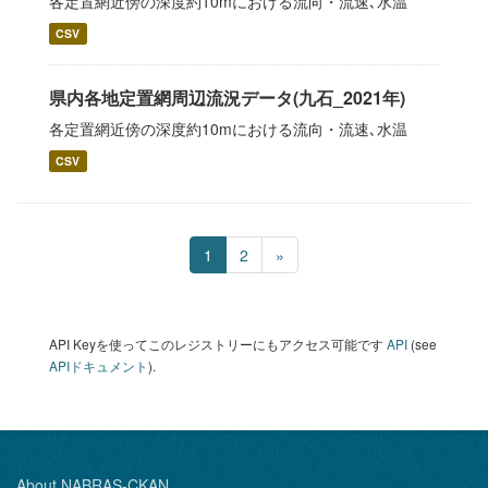
各定置網近傍の深度約10mにおける流向・流速､水温
CSV
県内各地定置網周辺流況データ(九石_2021年)
各定置網近傍の深度約10mにおける流向・流速､水温
CSV
1
2
»
API Keyを使ってこのレジストリーにもアクセス可能です
API
(see
APIドキュメント
).
About NABRAS-CKAN