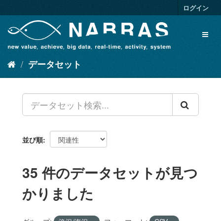
ス
ログイン
キ
ッ
Toggl
プ
naviga
し
て
データセット
内
容
へ
並び順
35 件のデータセットが見つ
かりました