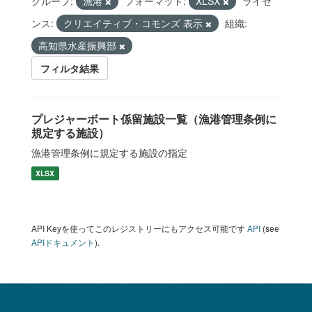
グループ:
漁港
フォーマット:
XLSX
ライセ
ンス:
クリエイティブ・コモンズ 表示
組織:
高知県水産振興部
フィルタ結果
プレジャーボート係留施設一覧（漁港管理条例に
規定する施設）
漁港管理条例に規定する施設の指定
XLSX
API Keyを使ってこのレジストリーにもアクセス可能です
API
(see
APIドキュメント
).