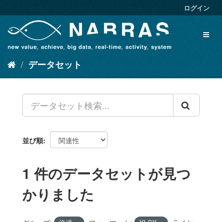
ス
ログイン
キ
ッ
Toggl
プ
naviga
し
て
データセット
内
容
へ
並び順
1 件のデータセットが見つ
かりました