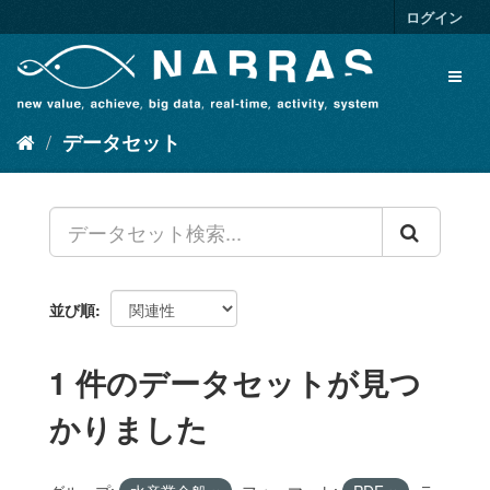
ス
ログイン
キ
ッ
Toggl
プ
naviga
し
て
データセット
内
容
へ
並び順
1 件のデータセットが見つ
かりました