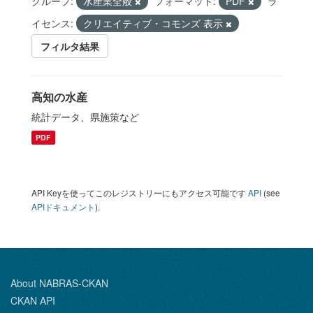
グループ:
水産業全般
フォーマット:
PDF
ラ
イセンス:
クリエイティブ・コモンズ 表示
フィルタ結果
高知の水産
統計データ、県施策など
PDF
API Keyを使ってこのレジストリーにもアクセス可能です
API
(see
APIドキュメント
).
About NABRAS-CKAN
CKAN API