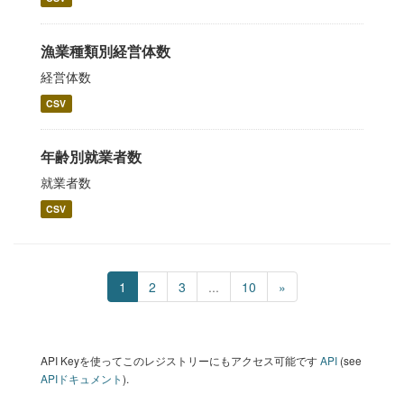
漁業種類別経営体数
経営体数
CSV
年齢別就業者数
就業者数
CSV
1
2
3
...
10
»
API Keyを使ってこのレジストリーにもアクセス可能です
API
(see
APIドキュメント
).