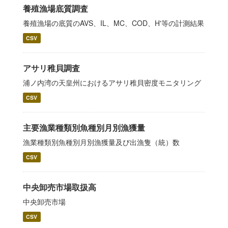
養殖漁場底質調査
養殖漁場の底質のAVS、IL、MC、COD、H'等の計測結果
CSV
アサリ稚貝調査
浦ノ内湾の天皇州におけるアサリ稚貝密度モニタリング
CSV
主要漁業種類別魚種別月別漁獲量
漁業種類別魚種別月別漁獲量及び出漁隻（統）数
CSV
中央卸売市場取扱高
中央卸売市場
CSV