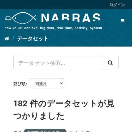
ス
ログイン
キ
ッ
Toggl
プ
naviga
し
て
データセット
内
容
へ
並び順
182 件のデータセットが見
つかりました