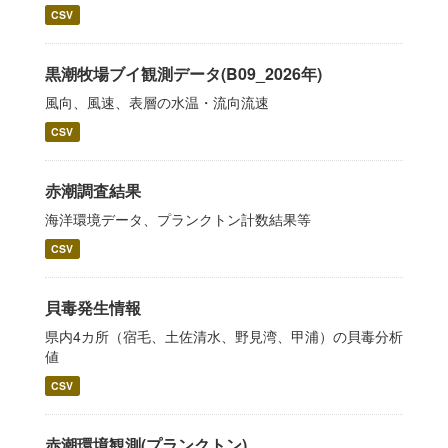
CSV
黒潮牧場ブイ観測データ(B09_2026年)
風向、風速、表層の水温・流向流速
CSV
赤潮調査結果
海洋環境データ、プランクトン計数結果等
CSV
貝毒発生情報
県内4カ所（宿毛、土佐清水、野見湾、甲浦）の貝毒分析
値
CSV
赤潮環境観測(プランクトン)