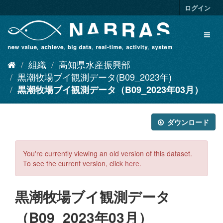
ス
ログイン
キ
ッ
Toggl
プ
naviga
し
て
組織
高知県水産振興部
内
容
黒潮牧場ブイ観測データ(B09_2023年)
へ
黒潮牧場ブイ観測データ（B09_2023年03月）
ダウンロード
You're currently viewing an old version of this dataset.
To see the current version, click
here
.
黒潮牧場ブイ観測データ
（B09_2023年03月）