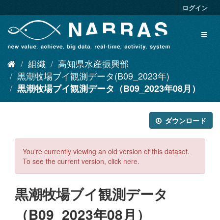
ス
ログイン
キ
ッ
Toggl
プ
naviga
し
て
組織
高知県水産振興部
内
容
黒潮牧場ブイ観測データ(B09_2023年)
へ
黒潮牧場ブイ観測データ（B09_2023年08月）
ダウンロード
You're currently viewing an old version of this dataset.
To see the current version, click
here
.
黒潮牧場ブイ観測データ
（B09_2023年08月）