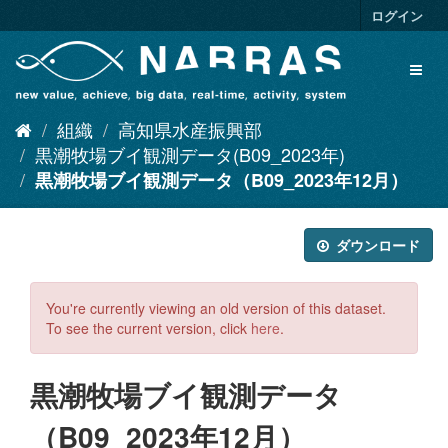
ス
ログイン
キ
ッ
Toggl
プ
naviga
し
て
組織
高知県水産振興部
内
容
黒潮牧場ブイ観測データ(B09_2023年)
へ
黒潮牧場ブイ観測データ（B09_2023年12月）
ダウンロード
You're currently viewing an old version of this dataset.
To see the current version, click
here
.
黒潮牧場ブイ観測データ
（B09_2023年12月）