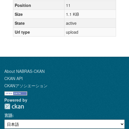
Position
11
Size
1.1 KiB
State
active
Url type
upload
About NABRAS-CKAN
CKAN API
CKANアソシエーション
Powered by
言語