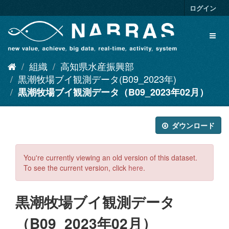
ス
ログイン
キ
ッ
Toggl
プ
naviga
し
て
組織
高知県水産振興部
内
容
黒潮牧場ブイ観測データ(B09_2023年)
へ
黒潮牧場ブイ観測データ（B09_2023年02月）
ダウンロード
You're currently viewing an old version of this dataset.
To see the current version, click
here
.
黒潮牧場ブイ観測データ
（B09_2023年02月）