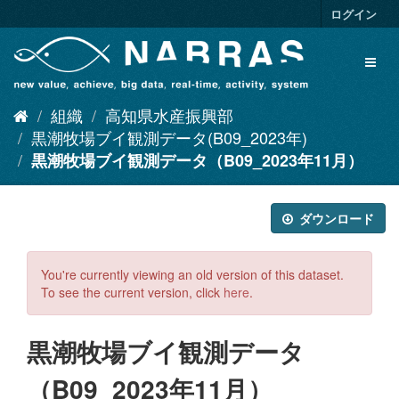
ス
ログイン
キ
ッ
Toggl
プ
naviga
し
て
組織
高知県水産振興部
内
容
黒潮牧場ブイ観測データ(B09_2023年)
へ
黒潮牧場ブイ観測データ（B09_2023年11月）
ダウンロード
You're currently viewing an old version of this dataset.
To see the current version, click
here
.
黒潮牧場ブイ観測データ
（B09_2023年11月）