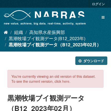
ス
ログイン
キ
ッ
Toggl
プ
naviga
し
て
組織
高知県水産振興部
内
容
黒潮牧場ブイ観測データ(B12_2023年)
へ
黒潮牧場ブイ観測データ（B12_2023年02月）
ダウンロード
You're currently viewing an old version of this dataset.
To see the current version, click
here
.
黒潮牧場ブイ観測データ
（B12_2023年02月）