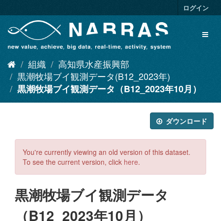
ス
ログイン
キ
ッ
Toggl
プ
naviga
し
て
組織
高知県水産振興部
内
容
黒潮牧場ブイ観測データ(B12_2023年)
へ
黒潮牧場ブイ観測データ（B12_2023年10月）
ダウンロード
You're currently viewing an old version of this dataset.
To see the current version, click
here
.
黒潮牧場ブイ観測データ
（B12_2023年10月）