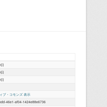
9日
9日
9日
ィブ・コモンズ 表示
8bdd-46e1-af04-1424e88e6736