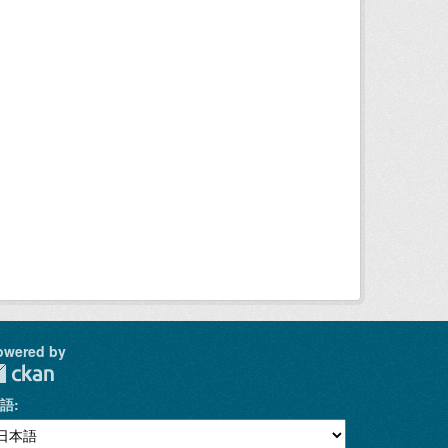
owered by
語