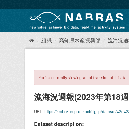
ス
キ
ッ
プ
し
て
内
組織
高知県水産振興部
漁海況速報
容
へ
You're currently viewing an old version of this dat
漁海況週報(2023年第18週
URL:
https://kmi-ckan.pref.kochi.lg.jp/dataset/42d42
Dataset description: