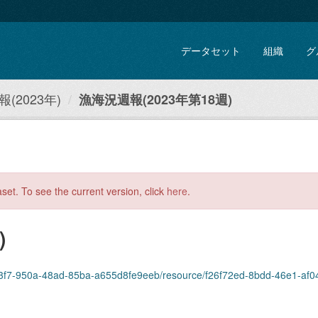
データセット
組織
グ
(2023年)
漁海況週報(2023年第18週)
aset. To see the current version, click
here
.
)
3f7-950a-48ad-85ba-a655d8fe9eeb/resource/f26f72ed-8bdd-46e1-af04-1424e88e