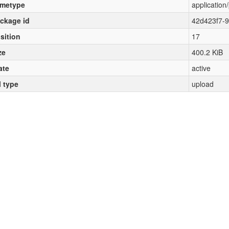
metype
application
ckage id
42d423f7-
sition
17
ze
400.2 KiB
ate
active
l type
upload